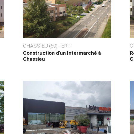
CHASSIEU (69) - ERP
C
Construction d'un Intermarché à
R
Chassieu
C