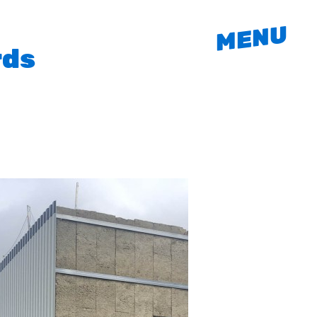
MENU
rds