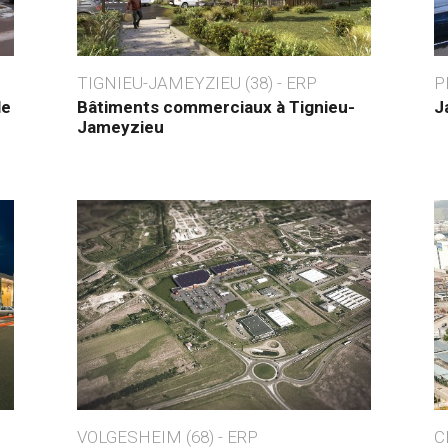
TIGNIEU-JAMEYZIEU (38) - ERP
P
le
Bâtiments commerciaux à Tignieu-
J
Jameyzieu
VOLGESHEIM (68) - ERP
C