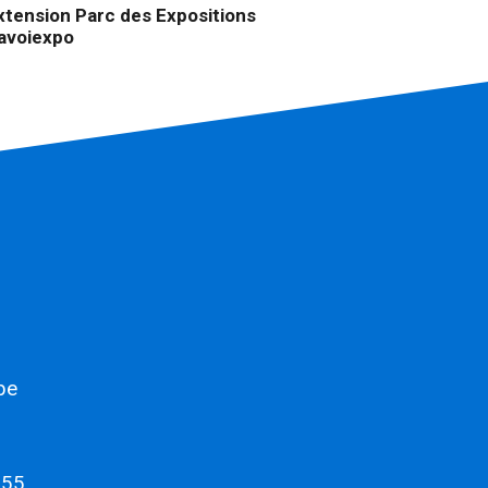
xtension Parc des Expositions
avoiexpo
mbe
 55