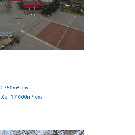
 69 750m² env.
tée : 17 600m² env.