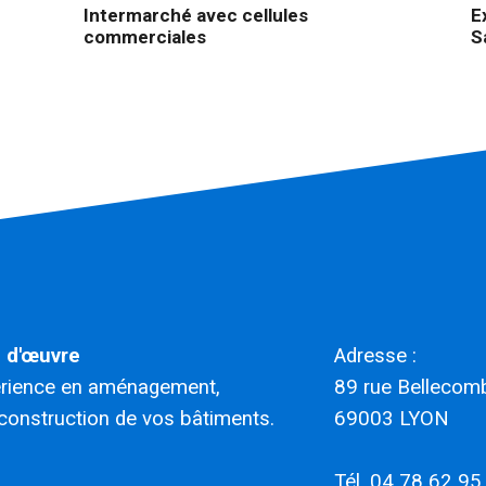
Intermarché avec cellules
E
commerciales
S
e d'œuvre
Adresse :
érience en aménagement,
​​​​​​​89 rue Belleco
construction de vos bâtiments.
69003 LYON
Tél. 04 78 62 95