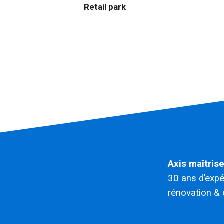
Retail park
Axis maîtris
30 ans d’exp
rénovation & 