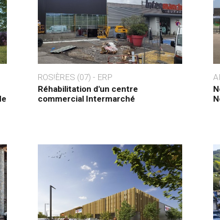
ROS!ÈRES (07) - ERP
A
Réhabilitation d'un centre
N
de
commercial Intermarché
N